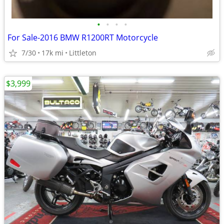
•
•
•
•
For Sale-2016 BMW R1200RT Motorcycle
7/30
17k mi
Littleton
$3,999