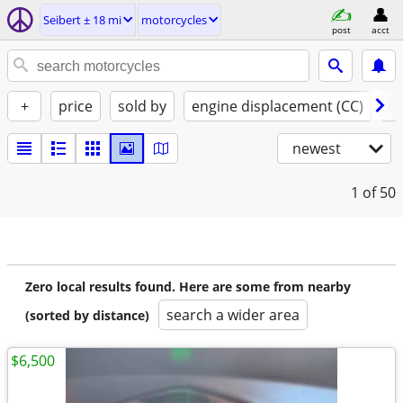
Seibert ± 18 mi
motorcycles
post
acct
+
price
sold by
engine displacement (CC)
st
newest
1
of 50
Zero local results found. Here are some from nearby
search a wider area
(sorted by distance)
$6,500