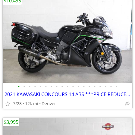
$10,495
•
•
•
•
•
•
•
•
•
•
•
•
•
•
•
•
•
•
•
2021 KAWASAKI CONCOURS 14 ABS ***PRICE REDUCED***
7/28
12k mi
Denver
$3,995