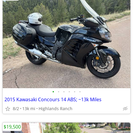
•
•
•
•
•
•
2015 Kawasaki Concours 14 ABS; ~13k Miles
8/2
13k mi
Highlands Ranch
$19,500