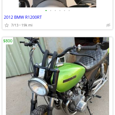
•
•
•
•
•
•
2012 BMW R1200RT
7/13
19k mi
$800