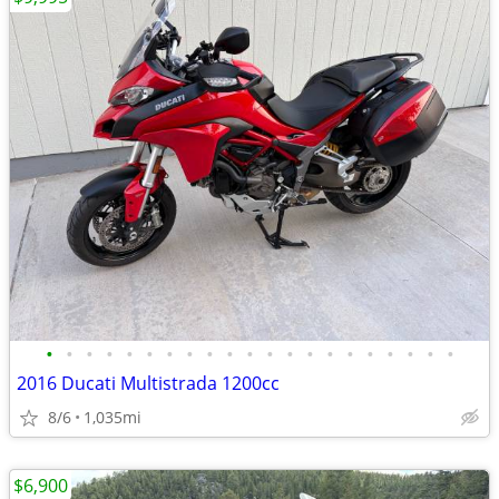
•
•
•
•
•
•
•
•
•
•
•
•
•
•
•
•
•
•
•
•
•
2016 Ducati Multistrada 1200cc
8/6
1,035mi
$6,900