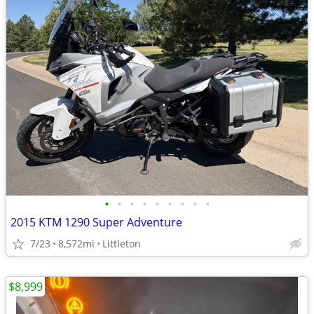
•
•
•
•
•
•
•
•
•
2015 KTM 1290 Super Adventure
7/23
8,572mi
Littleton
$8,999