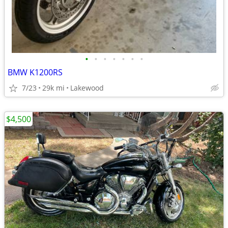
•
•
•
•
•
•
•
BMW K1200RS
7/23
29k mi
Lakewood
$4,500