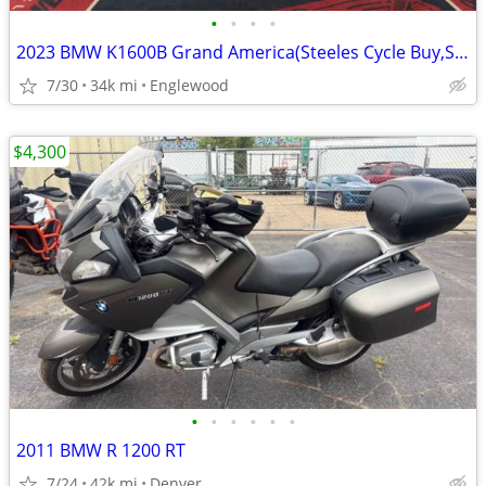
•
•
•
•
2023 BMW K1600B Grand America(Steeles Cycle Buy,Sell,Trade,Consign)
7/30
34k mi
Englewood
$4,300
•
•
•
•
•
•
2011 BMW R 1200 RT
7/24
42k mi
Denver