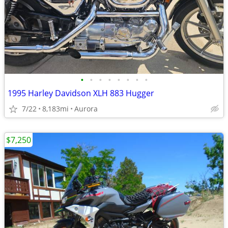
•
•
•
•
•
•
•
•
1995 Harley Davidson XLH 883 Hugger
7/22
8,183mi
Aurora
$7,250