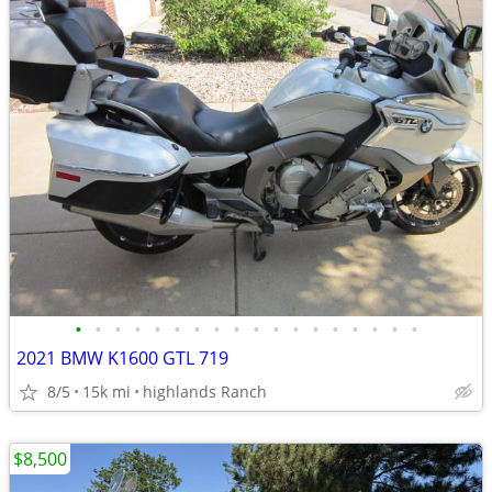
•
•
•
•
•
•
•
•
•
•
•
•
•
•
•
•
•
•
2021 BMW K1600 GTL 719
8/5
15k mi
highlands Ranch
$8,500