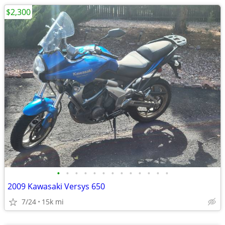
$2,300
•
•
•
•
•
•
•
•
•
•
•
•
•
2009 Kawasaki Versys 650
7/24
15k mi