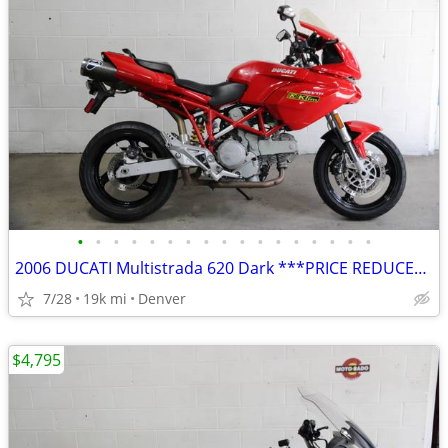
•
•
•
•
•
•
•
•
•
•
•
•
•
•
•
•
•
2006 DUCATI Multistrada 620 Dark ***PRICE REDUCED***
7/28
19k mi
Denver
$4,795