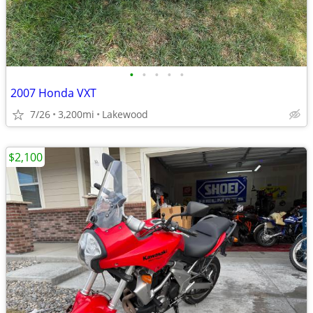
•
•
•
•
•
2007 Honda VXT
7/26
3,200mi
Lakewood
$2,100