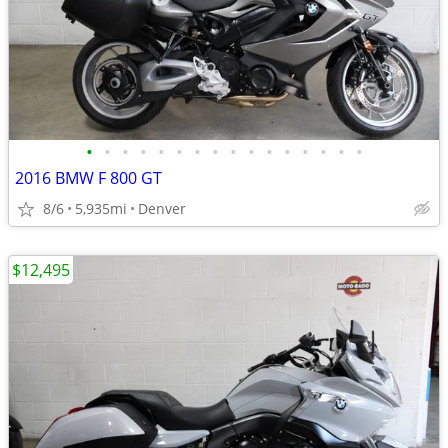
•
•
•
•
•
•
•
•
•
•
•
•
•
•
•
•
2016 BMW F 800 GT
8/6
5,935mi
Denver
$12,495