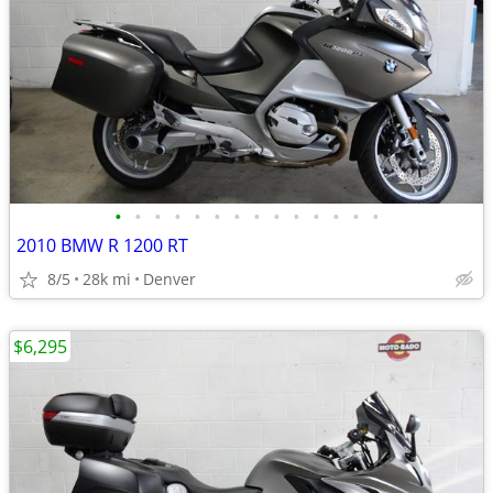
•
•
•
•
•
•
•
•
•
•
•
•
•
•
2010 BMW R 1200 RT
8/5
28k mi
Denver
$6,295