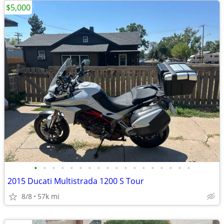
$5,000
•
•
•
•
•
•
•
•
•
•
•
•
•
•
•
•
•
•
2015 Ducati Multistrada 1200 S Tour
8/8
57k mi