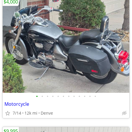
$4,000
•
•
•
•
•
•
•
•
•
•
•
•
Motorcycle
7/14
12k mi
Denve
$9,995