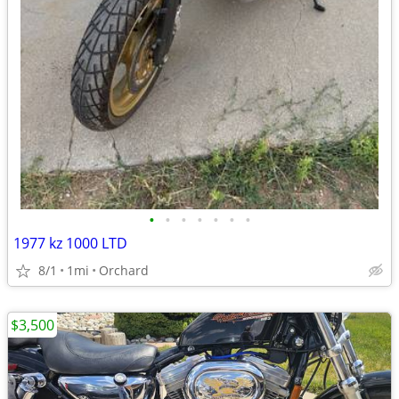
•
•
•
•
•
•
•
1977 kz 1000 LTD
8/1
1mi
Orchard
$3,500