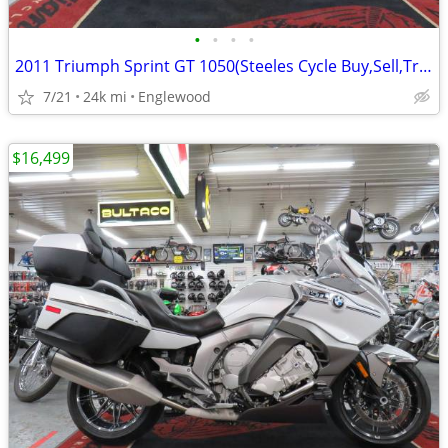
•
•
•
•
2011 Triumph Sprint GT 1050(Steeles Cycle Buy,Sell,Trade,Consign)
7/21
24k mi
Englewood
$16,499