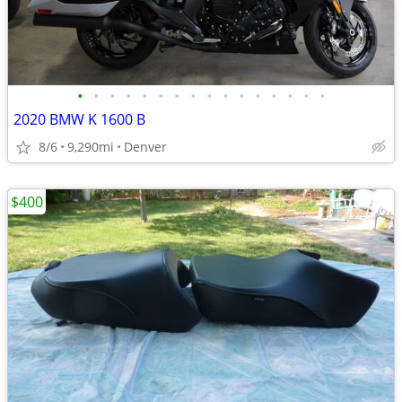
•
•
•
•
•
•
•
•
•
•
•
•
•
•
•
•
2020 BMW K 1600 B
8/6
9,290mi
Denver
$400