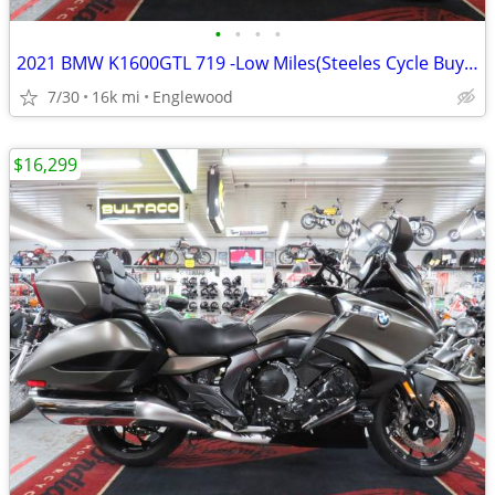
•
•
•
•
2021 BMW K1600GTL 719 -Low Miles(Steeles Cycle Buy,Sell,Trade,Consign)
7/30
16k mi
Englewood
$16,299