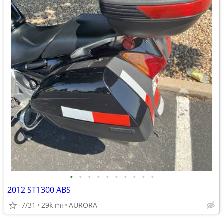
•
•
•
•
•
•
•
•
•
•
2012 ST1300 ABS
7/31
29k mi
AURORA