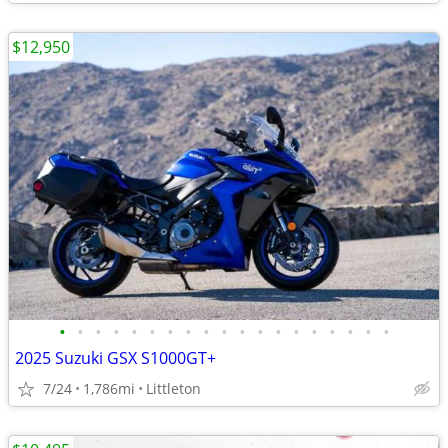
$12,950
•
•
•
•
•
•
•
•
•
•
•
•
•
•
•
•
•
•
•
2025 Suzuki GSX S1000GT+
7/24
1,786mi
Littleton