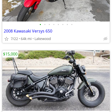
•
•
•
•
•
•
•
•
2008 Kawasaki Versys 650
7/22
64k mi
Lakewood
$15,000