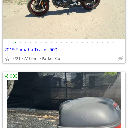
•
•
•
•
•
•
•
•
•
•
•
•
•
•
•
•
•
•
•
•
2019 Yamaha Tracer 900
7/21
7,100mi
Parker Co
$8,000