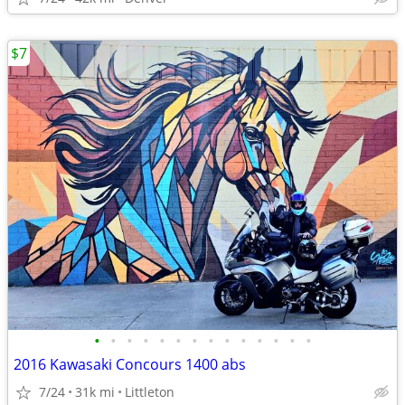
$7
•
•
•
•
•
•
•
•
•
•
•
•
•
•
2016 Kawasaki Concours 1400 abs
7/24
31k mi
Littleton