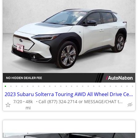
•
•
•
•
•
•
•
•
•
•
•
•
•
•
•
•
•
•
•
•
•
•
•
•
2023 Subaru Solterra Touring AWD All Wheel Drive Certified SUV Electric AUTONATI
7/20
48k
Call (877) 324-2714 or MESSAGE/CHAT to confirm availability
mi