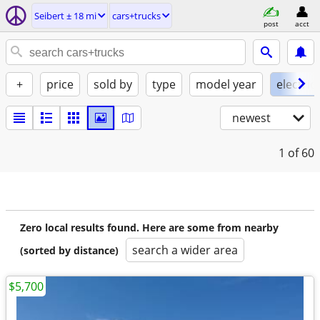
Seibert ± 18 mi
cars+trucks
post
acct
+
price
sold by
type
model year
electric
newest
1
of 60
Zero local results found. Here are some from nearby
search a wider area
(sorted by distance)
$5,700