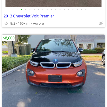
•
•
•
•
•
•
•
•
•
•
•
•
•
•
•
•
2013 Chevrolet Volt Premier
8/2
160k mi
Aurora
$8,600