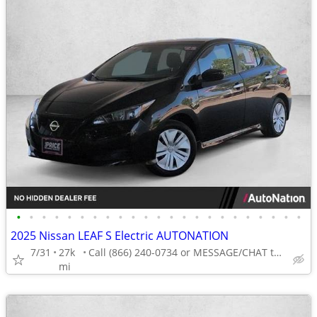
•
•
•
•
•
•
•
•
•
•
•
•
•
•
•
•
•
•
•
•
•
•
•
2025 Nissan LEAF S Electric AUTONATION
7/31
27k
Call (866) 240-0734 or MESSAGE/CHAT to confirm availability
mi