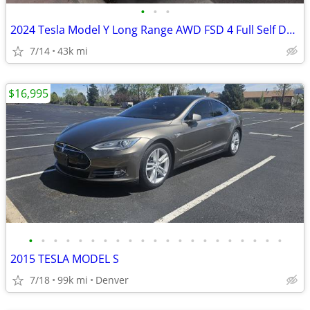
•
•
•
2024 Tesla Model Y Long Range AWD FSD 4 Full Self Driving 4
7/14
43k mi
$16,995
•
•
•
•
•
•
•
•
•
•
•
•
•
•
•
•
•
•
•
•
•
2015 TESLA MODEL S
7/18
99k mi
Denver