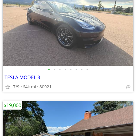
•
•
•
•
•
•
•
•
TESLA MODEL 3
7/9
64k mi
80921
$19,000