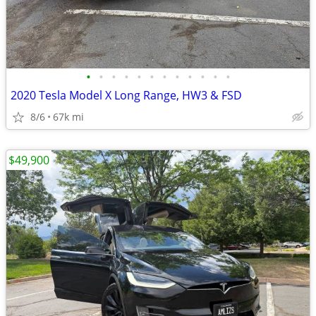
•
•
•
•
•
•
•
•
•
•
•
•
2020 Tesla Model X Long Range, HW3 & FSD
8/6
67k mi
$49,900