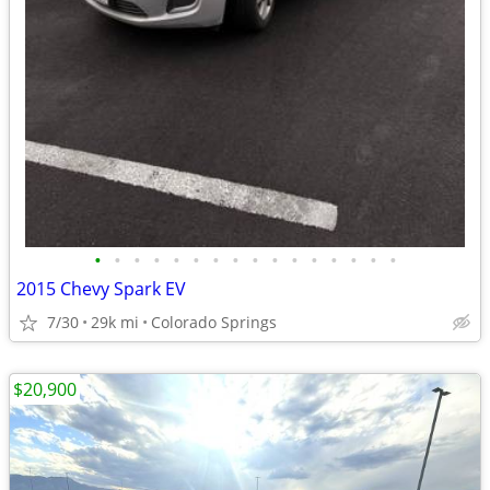
•
•
•
•
•
•
•
•
•
•
•
•
•
•
•
•
2015 Chevy Spark EV
7/30
29k mi
Colorado Springs
$20,900