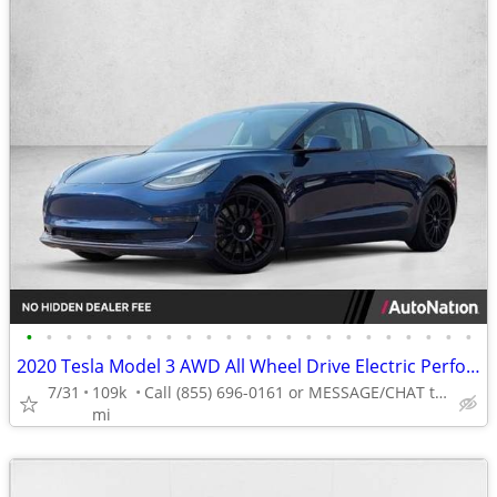
•
•
•
•
•
•
•
•
•
•
•
•
•
•
•
•
•
•
•
•
•
•
•
2020 Tesla Model 3 AWD All Wheel Drive Electric Performance Sedan
7/31
109k
Call (855) 696-0161 or MESSAGE/CHAT to confirm availability
mi