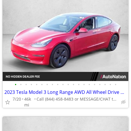
•
•
•
•
•
•
•
•
•
•
•
•
•
•
•
•
•
•
•
•
2023 Tesla Model 3 Long Range AWD All Wheel Drive Electric AUTONATION
7/20
46k
Call (844) 458-8483 or MESSAGE/CHAT to confirm availability
mi