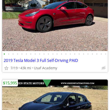
•
•
•
•
•
•
•
•
•
•
•
•
•
•
•
•
•
•
•
•
•
•
•
•
2019 Tesla Model 3 Full Self-Driving PAID
7/19
43k mi
Usaf Academy
$15,995