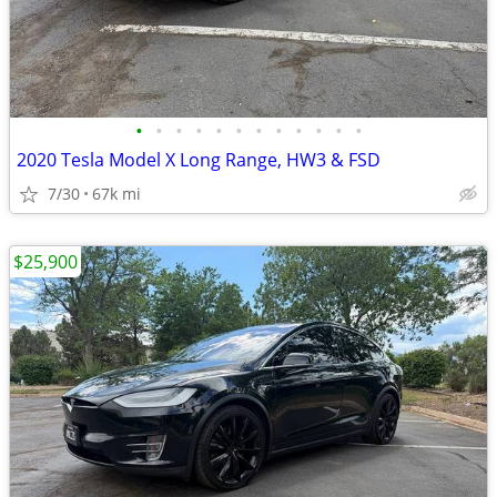
•
•
•
•
•
•
•
•
•
•
•
•
2020 Tesla Model X Long Range, HW3 & FSD
7/30
67k mi
$25,900