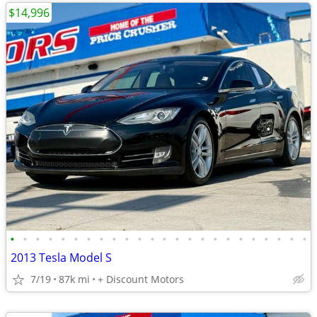
$14,996
•
•
•
•
•
•
•
•
•
•
•
•
•
•
•
•
•
•
•
•
•
•
•
•
2013 Tesla Model S
7/19
87k mi
+ Discount Motors