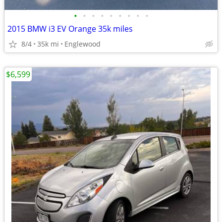
•
•
•
•
•
•
•
•
•
2015 BMW i3 EV Orange 35k miles
8/4
35k mi
Englewood
$6,599