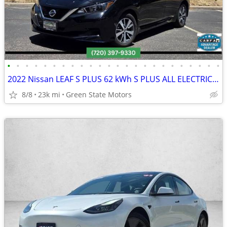
•
•
•
•
•
•
•
•
•
•
•
•
•
•
•
•
•
•
•
•
•
•
•
•
2022 Nissan LEAF S PLUS 62 kWh S PLUS ALL ELECTRIC LOW MILES
8/8
23k mi
Green State Motors