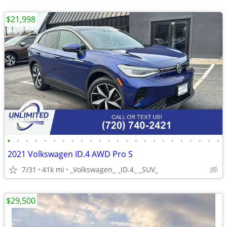
$21,998
•
•
•
•
•
•
•
•
•
•
•
•
•
•
•
•
•
•
•
•
•
•
•
•
2021 Volkswagen ID.4 AWD Pro S
7/31
41k mi
_Volkswagen_ _ID.4_ _SUV_
$29,500