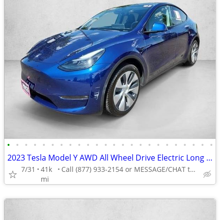
•
•
•
•
•
•
•
•
•
•
•
•
•
•
•
•
•
•
•
•
•
•
•
•
2023 Tesla Model Y AWD All Wheel Drive Electric Long Range SUV
7/31
41k
Call (877) 933-2154 or MESSAGE/CHAT to confirm availability
mi