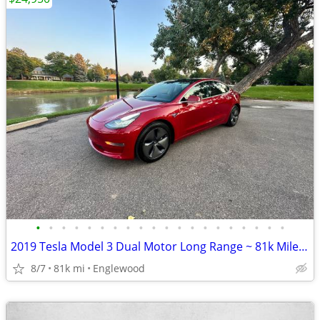
•
•
•
•
•
•
•
•
•
•
•
•
•
•
•
•
•
•
•
•
2019 Tesla Model 3 Dual Motor Long Range ~ 81k Miles, Red & Blk, MINT!
8/7
81k mi
Englewood