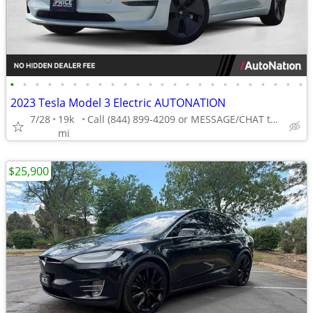
•
•
•
•
•
•
•
•
•
•
•
•
•
•
•
•
•
•
•
•
•
•
•
•
2023 Tesla Model 3 Electric AUTONATION
7/28
19k
Call (844) 899-4209 or MESSAGE/CHAT to confirm availability
mi
$25,900