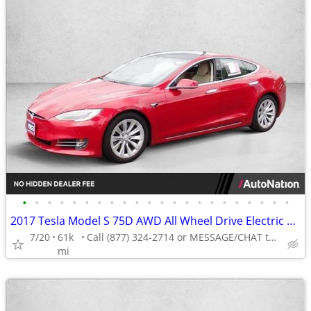
•
•
•
•
•
•
•
•
•
•
•
•
•
•
•
•
•
•
•
•
•
•
2017 Tesla Model S 75D AWD All Wheel Drive Electric AUTONATION
7/20
61k
Call (877) 324-2714 or MESSAGE/CHAT to confirm availability
mi