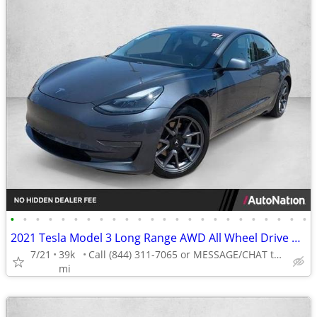
•
•
•
•
•
•
•
•
•
•
•
•
•
•
•
•
•
•
•
•
•
•
•
•
2021 Tesla Model 3 Long Range AWD All Wheel Drive Electric AUTONATION
7/21
39k
Call (844) 311-7065 or MESSAGE/CHAT to confirm availability
mi