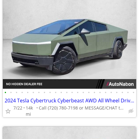
•
•
•
•
•
•
•
•
•
•
•
•
•
•
•
•
•
•
•
•
•
•
•
•
2024 Tesla Cybertruck Cyberbeast AWD All Wheel Drive Electric Crew cab AUTONATIO
7/22
14k
Call (720) 780-7198 or MESSAGE/CHAT to confirm availability
mi