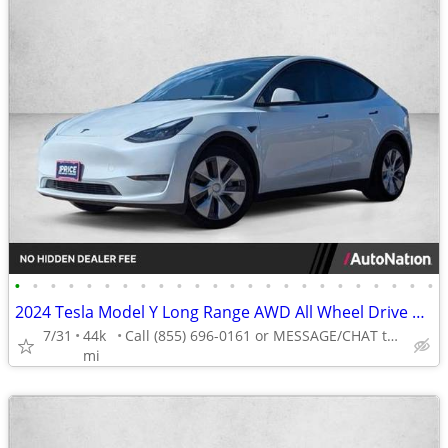
•
•
•
•
•
•
•
•
•
•
•
•
•
•
•
•
•
•
•
•
•
•
•
•
2024 Tesla Model Y Long Range AWD All Wheel Drive SUV Electric AUTONATION
7/31
44k
Call (855) 696-0161 or MESSAGE/CHAT to confirm availability
mi