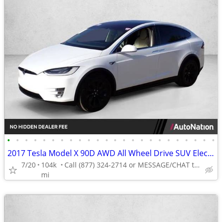
•
•
•
•
•
•
•
•
•
•
•
•
•
•
•
•
•
•
•
•
•
•
•
•
2017 Tesla Model X 90D AWD All Wheel Drive SUV Electric AUTONATION
7/20
104k
Call (877) 324-2714 or MESSAGE/CHAT to confirm availability
mi