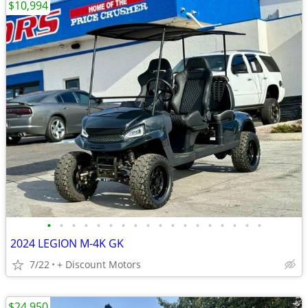
$10,994
•
•
•
•
•
•
•
•
•
•
•
•
•
•
•
•
•
•
2024 LEGION M-4K GK
7/22
+ Discount Motors
$24,950