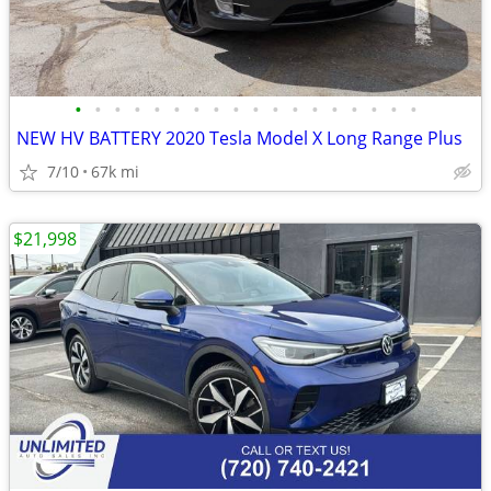
•
•
•
•
•
•
•
•
•
•
•
•
•
•
•
•
•
•
NEW HV BATTERY 2020 Tesla Model X Long Range Plus
7/10
67k mi
$21,998