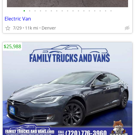
•
•
•
•
•
•
•
•
•
•
•
•
•
•
•
•
•
Electric Van
7/29
11k mi
Denver
$25,988