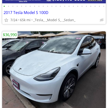
•
•
•
•
•
•
•
•
•
•
•
•
•
•
•
•
•
•
•
•
•
•
•
•
2017 Tesla Model S 100D
7/24
65k mi
_Tesla_ _Model S_ _Sedan_
$36,990